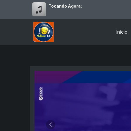
Tocando Agora:
Início
Cultura FM - 104,9 - Bo
Anterior