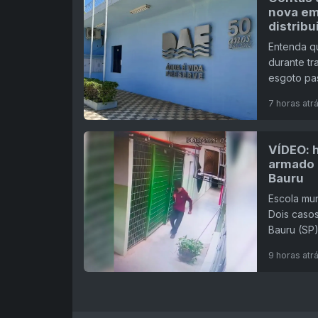
nova em
distribu
Entenda q
durante tr
esgoto pas
7 horas atr
VÍDEO: 
armado 
Bauru
Escola mun
Dois casos
Bauru (SP)
9 horas atr