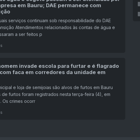
presa em Bauru; DAE permanece com
ição
uais serviços continuam sob responsabilidade do DAE
ansição Atendimentos relacionados às contas de água e
saram a ser feitos p
ás
homem invade escola para furtar e é flagrado
com faca em corredores da unidade em
icipal e loja de semijoias são alvos de furtos em Bauru
 de furtos foram registrados nesta terça-feira (4), em
. Os crimes ocorr
ás