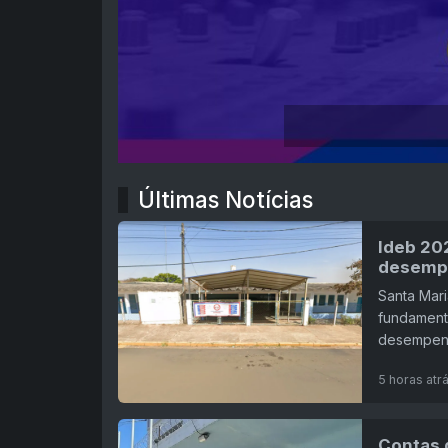
Últimas Notícias
Ideb 20
desempe
Santa Mari
fundamenta
desempenh
5 horas atr
Contas 